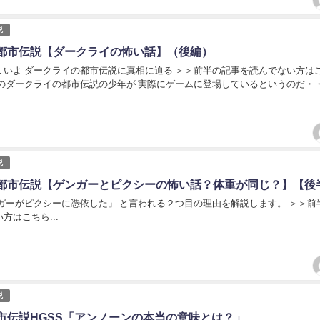
説
都市伝説【ダークライの怖い話】（後編）
よいよ ダークライの都市伝説に真相に迫る ＞＞前半の記事を読んでない方は
のダークライの都市伝説の少年が 実際にゲームに登場しているというのだ・・・
説
都市伝説【ゲンガーとピクシーの怖い話？体重が同じ？】【後
ンガーがピクシーに憑依した」 と言われる２つ目の理由を解説します。 ＞＞前
方はこちら...
説
市伝説HGSS「アンノーンの本当の意味とは？」