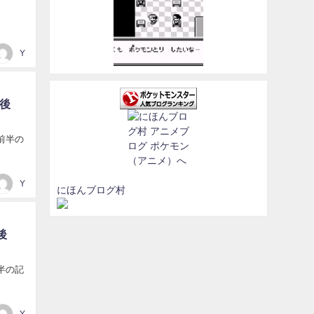
Y
後
前半の
Y
にほんブログ村
後
半の記
Y