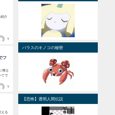
を紹介
Y
パラスのキノコの秘密
でフ
ジ博士
いてで
Y
【恐怖】透明人間伝説
覚える