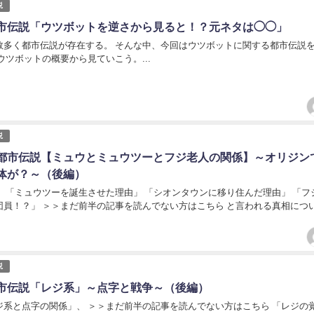
説
市伝説「ウツボットを逆さから見ると！？元ネタは◯◯」
数多く都市伝説が存在する。 そんな中、今回はウツボットに関する都市伝説
ウツボットの概要から見ていこう。...
説
都市伝説【ミュウとミュウツーとフジ老人の関係】～オリジン
体が？～（後編）
、 「ミュウツーを誕生させた理由」 「シオンタウンに移り住んだ理由」 「フ
団員！？」 ＞＞まだ前半の記事を読んでない方はこちら と言われる真相につ
説
市伝説「レジ系」～点字と戦争～（後編）
ジ系と点字の関係」、 ＞＞まだ前半の記事を読んでない方はこちら 「レジの