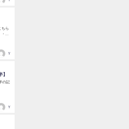
こちら
...
Y
半】
半の記
Y