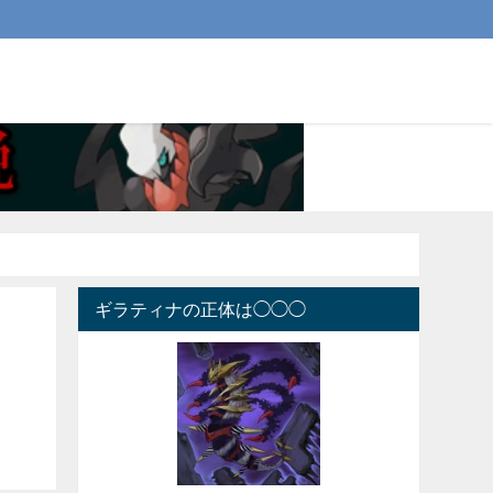
ギラティナの正体は◯◯◯