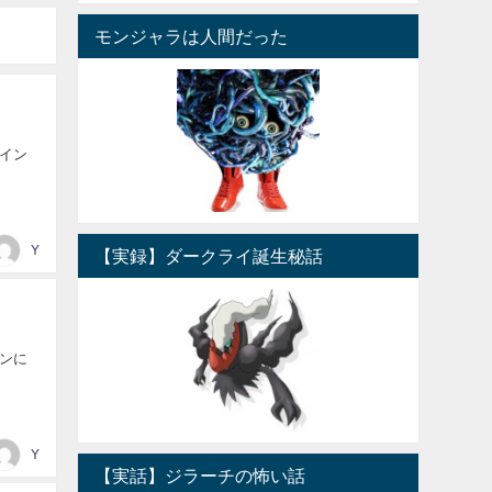
モンジャラは人間だった
イン
Y
【実録】ダークライ誕生秘話
ンに
Y
【実話】ジラーチの怖い話