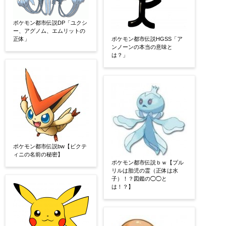
ポケモン都市伝説DP「ユクシ
ー、アグノム、エムリットの
正体」
ポケモン都市伝説HGSS「ア
ンノーンの本当の意味と
は？」
ポケモン都市伝説bw【ビクテ
ィニの名前の秘密】
ポケモン都市伝説ｂｗ【プル
リルは胎児の霊（正体は水
子）！？図鑑の◯◯と
は！？】