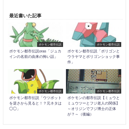
最近書いた記事
ポケモン都市伝説
ポケモン都市伝説
ポケモン都市伝説oras「ジュカ
ポケモン都市伝説「ポリゴンと
インの名前の由来の怖い話」
ウラヤマとポリゴンショック事
件」
ポケモン都市伝説
ポケモン都市伝説
ポケモン都市伝説「ウツボット
ポケモンの都市伝説【ミュウと
を逆さから見ると！？元ネタは
ミュウツーとフジ老人の関係】
◯◯」
～オリジンでフジ博士の正体
が？～（後編）