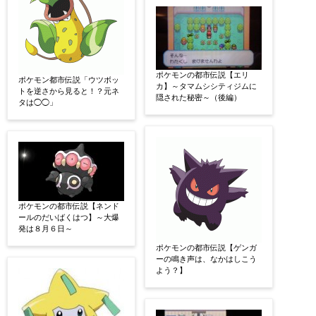
ポケモンの都市伝説【エリ
ポケモン都市伝説「ウツボッ
カ】～タマムシシティジムに
トを逆さから見ると！？元ネ
隠された秘密～（後編）
タは◯◯」
ポケモンの都市伝説【ネンド
ールのだいばくはつ】～大爆
発は８月６日～
ポケモンの都市伝説【ゲンガ
ーの鳴き声は、なかはしこう
よう？】