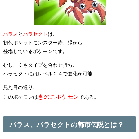
パラス
と
パラセクト
は、
初代ポケットモンスター赤、緑から
登場しているポケモンです。
むし、くさタイプを合わせ持ち、
パラセクトにはレベル２４で進化が可能。
見た目の通り、
きのこポケモン
このポケモンは
である。
パラス、パラセクトの都市伝説とは？