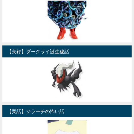
【実録】ダークライ誕生秘話
【実話】ジラーチの怖い話