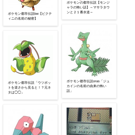
ポケモンの都市伝説【モンジ
ャラの怖い話】～マサラタウ
ンと２１番水道～
ポケモン都市伝説bw【ビクテ
ィニの名前の秘密】
ポケモン都市伝説oras「ジュ
ポケモン都市伝説「ウツボッ
カインの名前の由来の怖い
トを逆さから見ると！？元ネ
話」
タは◯◯」