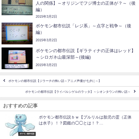
人の関係】～オリジンでフジ博士の正体が？～（後
編）
2015年3月2日
ポケモン都市伝説「レジ系」～点字と戦争～（後
編）
2015年3月2日
ポケモンの都市伝説【ギラティナの正体はレッド】
～シロガネ山最深部～(後編)
2015年3月2日
ポケモンの都市伝説【ジラーチの怖い話～アニメ声優が七夕に～】
ポケモンの都市伝説【ライバルシゲルのラッタ】～シオンタウンの怖い話～
おすすめの記事
ポケモン都市伝説ｂｗ【プルリルは胎児の霊（正体
は水子）！？図鑑の◯◯とは！？…
ポケモン都市伝説