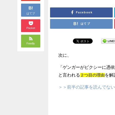
B!
Facebook
はてブ
はてブ
Pocket
Feedly
次に、
「ゲンガーがピクシーに憑
と言われる
を解
２つ目の理由
＞＞前半の記事を読んでな