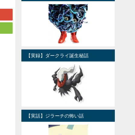
【実録】ダークライ誕生秘話
【実話】ジラーチの怖い話