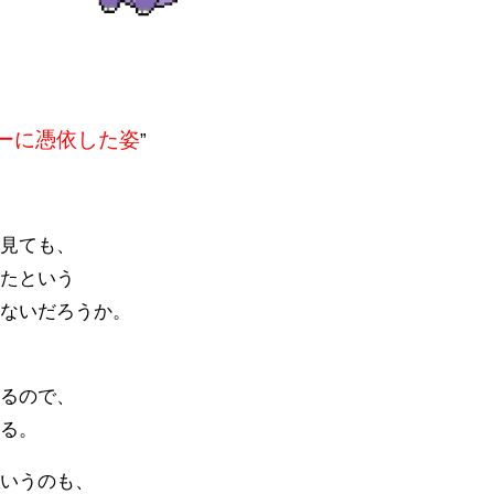
ーに憑依した姿
”
ら見ても、
したという
はないだろうか。
いるので、
ある。
というのも、