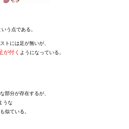
という点である。
ーストには足が無いが、
足が付く
ようになっている。
うな部分が存在するが、
ような
ても似ている。