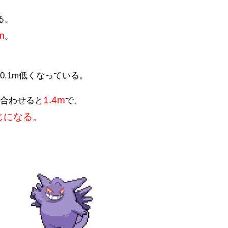
る。
m
。
.1m低くなっている。
1.4m
を合わせると
で、
じになる。