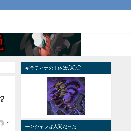
ギラティナの正体は◯◯◯
？
Y
モンジャラは人間だった